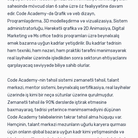
sahəsində mövcud olan 6 sahə üzrə öz fəaliyyətinə davam
edir. Code Academy-də Qrafik və veb dizayn,
Proqramlaşdırma, 3D modelləşdirmə və vizualizasiya, Sistem
administratorluğu, Hərəkətli qrafika və 2D Animasiya, Digital
Marketing və Ms office tədris proqramları üzrə beynəlxalq
əmək bazarına uyğun kadrlar yetişdirilir. Bu kadrlar tədrisin
həm texniki, həm nəzəri, həm praktiki tərəfini mənimsəyərək
real layihələr üzərində işlədikdən sonra sektorun ehtiyaclarını
qarşılayacaq səviyyədə biliyə sahib olurlar.
Code Academy-nin təhsil sistemi zəmanətli təhsil, talant
mərkəzi, mentor sistemi, beynəlxalq sertifikasiya, real layihələr
üzərində iş kimi bir neçə sütunlar üzərinə qurulmuşdur.
Zəmanətli təhsil ilə 90% dərslərdə iştirak etməsinə
baxmayaraq, tədrisi yetərincə mənimsəmədiyini düşünən
Code Academy tələbələrinin təkrar təhsil alma hüququ var.
Həmçinin, talant mərkəzi məzunların uğurlu karyera qurması
üçün onların qlobal bazara uyğun kadr kimi yetişməsində və