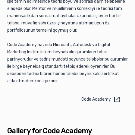
işlə təmin edilməsində tədris boyu və sonrası daim tələbələrlə
əlaqədə olur. Mentor və müəllimlərin köməkliyi ilə tədrisi tam
mənimsədikdən sonra, real layihələr üzərində işləyən hər bir
tələbə, müvafiq sahı üzrə iş həyatına atılmaq üçün öz
portfoliosunun təməlini qoymuş olur.
Code Academy hazırda Microsoft, Autodesk və Digital
Marketing Institute kimi beynəlxalq qurumların təhsil
partnyorudur və tədris müddəti boyunca tələbələr bu qurumlar
ilə birgə beynəlxalq standartı tətbiq edərək öyrənirlər. Bu
səbəbdən tədrisi bitirən hər bir tələbə beynəlxalq sertifikat
əldə etmək imkanı qazanır.
Code Academy
Gallery for Code Academy